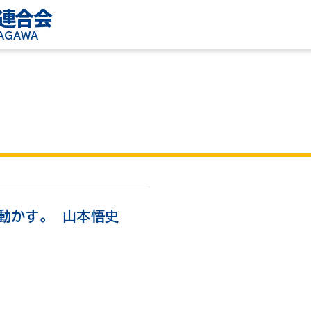
連合会
KAGAWA
1
動かす。 山本悟史