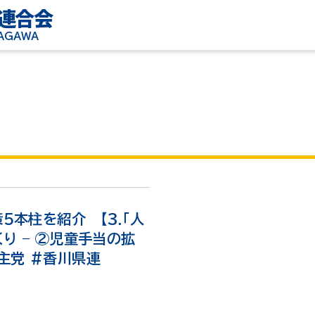
連合会
KAGAWA
５本柱を紹介 【3.「人
り – ②児童手当の拡
主党 #香川県連