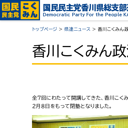
国民民主党
香川県総支部
Democratic Party For the People 
トップページ
>
県連ニュース
>
香川こくみん政
香川こくみん政
全７回にわたって開講してきた、香川こく
２月８日をもって閉塾となりました。