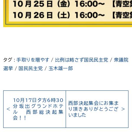
タグ :
手取りを増やす
/
比例は略さず国民民主党
/
衆議院
選挙
/
国民民主党
/
玉木雄一郎
10月17日夕方6時30
西部決起集会にお集ま
分坂出グランドホテ
り頂きありがとうござ
ル 西部総決起集
いました
会！！