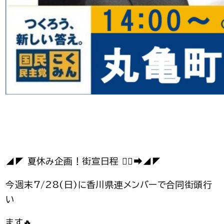
◢◤ 夏休み企画！街宣日程 🏃‍♂️‍➡️◢◤
今週末7/28(日)に香川県連メンバーで合同街頭行
い
ます🔥