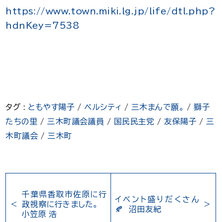
https://www.town.miki.lg.jp/life/dtl.php?
hdnKey=7538
タグ :
ともやす陽子
/
ベルシティ
/
三木まんで願。
/
獅子
たちの里
/
三木町議会議員
/
国民民主党
/
友保陽子
/
三
木町議会
/
三木町
千葉県香取市佐原に行
イベント盛りだくさん
政視察に行きました。
🍂 沼田友紀
小笠原 浩