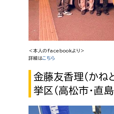
＜本人のfacebookより＞
詳細は
こちら
金藤友香理（かね
挙区（高松市・直島