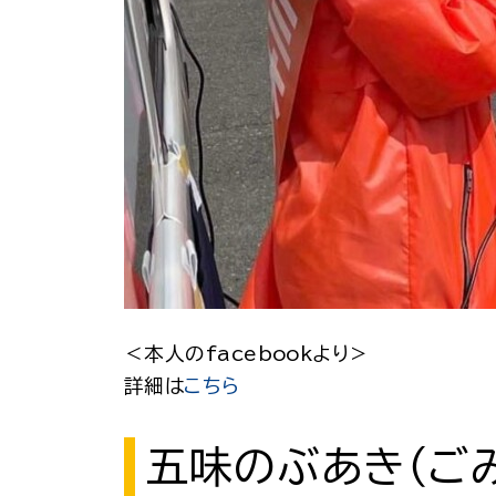
＜本人のfacebookより＞
詳細は
こちら
五味のぶあき（ご