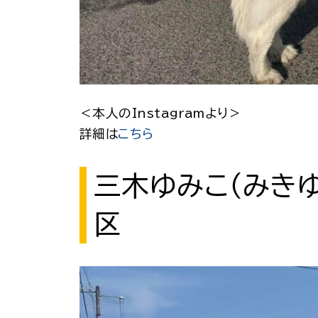
＜本人のInstagramより＞
詳細は
こちら
三木ゆみこ（みき
区