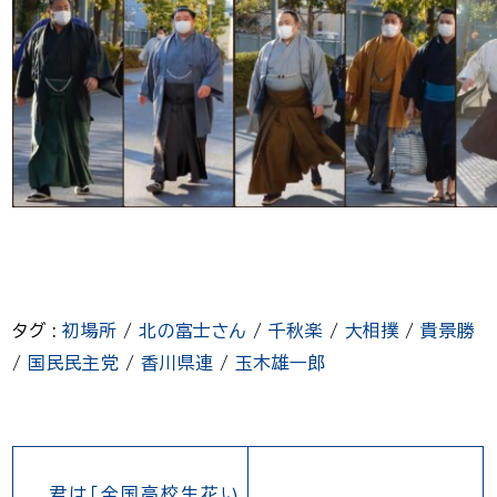
タグ :
初場所
/
北の富士さん
/
千秋楽
/
大相撲
/
貴景勝
/
国民民主党
/
香川県連
/
玉木雄一郎
君は「全国高校生花い