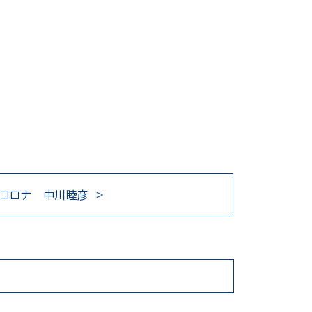
thコロナ 中川睦彦