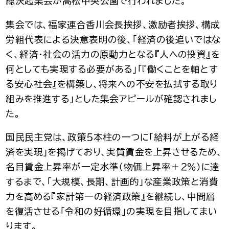
総決起集会が高松中央公園で行われました。
集会では、福家連合香川会長挨拶、激励者挨拶、構成
労組代表による決意表明の後、「経済の後追いではな
く、経済・社会の活力の原動力となる『人への投資』を
何としても実現する必要がある」「『働くことを軸とす
る安心社会』を構築し、将来への不安を払拭する取り
組みを推進する」とした集会アピールが確認されまし
た。
国民民主党は、政策５本柱の一つに「給料が上がる経
済を実現」を掲げており、実質賃金を上昇させるため、
名目賃金上昇率が一定水準（物価上昇率＋２％）に達
するまで、「大規模、長期、計画的」な産業政策と消費
力を高める『家計第一の経済政策』を継続し、中間層
を復活させる「令和の好循環」の実現を目指してまい
ります。