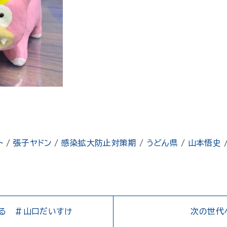
ト
/
張子ヤドン
/
感染拡大防止対策期
/
うどん県
/
山本悟史
る ＃山口だいすけ
次の世代