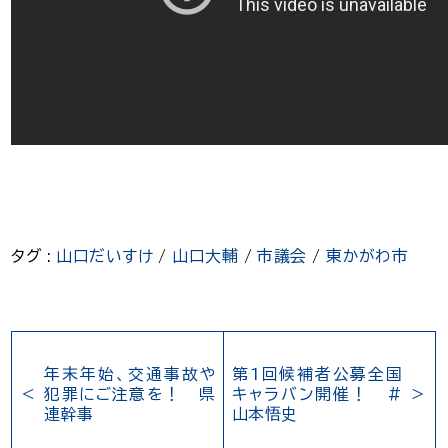
タグ :
山口だいすけ
/
山口大輔
/
市議会
/
東かがわ市
年末年始、交通事故や
第1回候補者公募全国
犯罪にご注意を！ 県
キャラバン開催！ #
連幹事
山本悟史