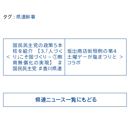
タグ :
県連幹事
国民民主党の政策５本
柱を紹介 【3.「人づく
坂出商店街恒例の第4
り」こそ国づくり – ①教
土曜デーが塩まつりと
育無償化の実現】 ＃
コラボ
国民民主党 #香川県連
県連ニュース一覧にもどる