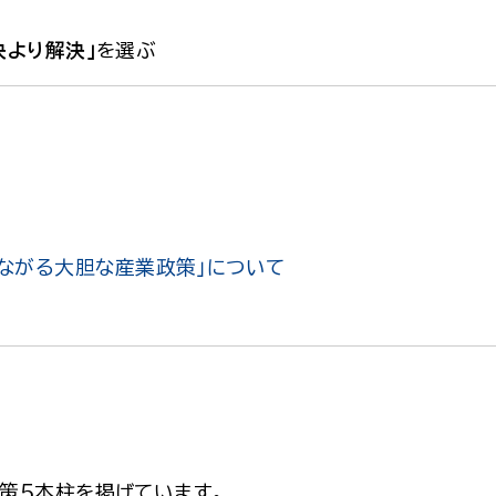
決より解決」
を選ぶ
ながる大胆な産業政策」について
策５本柱
を掲げています。