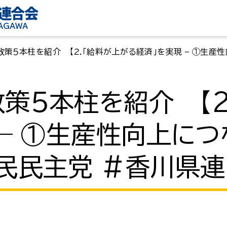
連合会
KAGAWA
策５本柱を紹介 【2.「給料が上がる経済」を実現 – ①生
策５本柱を紹介 【2
 – ①生産性向上に
民民主党 #香川県連