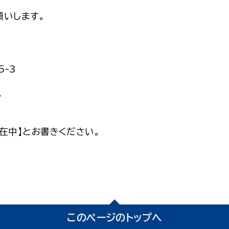
願いします。
5-3
。
在中】とお書きください。
このページのトップへ